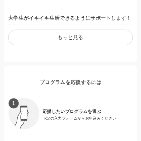
大学生がイキイキ生活できるようにサポートします！
伊勢原市内には、２つの大学キャンパスと１つの大学の運動
もっと見る
部の寮があります。伊勢原市に住む学生や伊勢原市に通う学
生たちが充実した学生生活を送ることができるよう支援をし
ています。
集まった支援金は、困窮学生向けの食料や日用品の配分会等
の開催に活用されます。
プログラムを応援するには
応援したいプログラムを選ぶ
下記の入力フォームからお申込みください