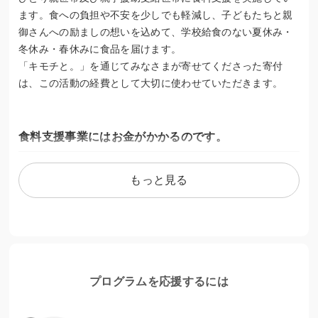
ます。食への負担や不安を少しでも軽減し、子どもたちと親
御さんへの励ましの想いを込めて、学校給食のない夏休み・
冬休み・春休みに食品を届けます。
「キモチと。」を通じてみなさまが寄せてくださった寄付
は、この活動の経費として大切に使わせていただきます。
食料支援事業にはお金がかかるのです。
市民・企業様より多くの食品を寄贈いただいています。その
もっと見る
食品を仕分けたり、梱包してお届けするまでの労働力はボラ
ンティア頼りです。しかし、どうしても経費（宅配料・段ボ
ール・文具代・車両代・通信費・人件費など）がかかってし
まいます。この支援を継続するために、皆様の温かいご支援
をお待ちしております。
プログラムを応援するには