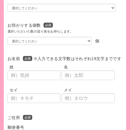
フードバンク狛江 公式HP
https://fb-komae.org/
お預かりする個数
【発行書類について】
選択いただいた数の送り状をお持ちします。
1,000円以上のご寄付については、領収書および直近の紙媒体
個
のニュースレターを郵送いたします。ご希望の場合は、「氏
名」、「電話番号」、「寄付日」、「領収書送付先住所」をi
nfo@fb-komae.orgまでお知らせください。領収書の日付
お名前
※入力できる文字数はそれぞれ19文字までです
は、当団体へ入金された日となります。
姓
名
セイ
メイ
ご住所
郵便番号