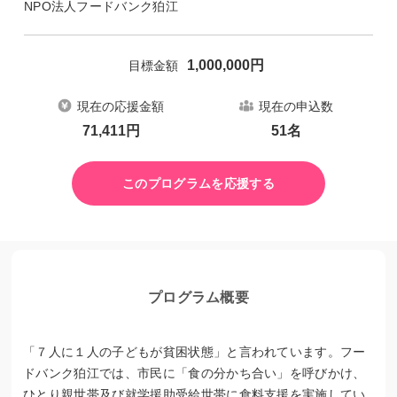
NPO法人フードバンク狛江
1,000,000
円
目標金額
現在の応援金額
現在の申込数
71,411
円
51
名
このプログラムを応援する
プログラム概要
「７人に１人の子どもが貧困状態」と言われています。フー
ドバンク狛江では、市民に「食の分かち合い」を呼びかけ、
ひとり親世帯及び就学援助受給世帯に食料支援を実施してい