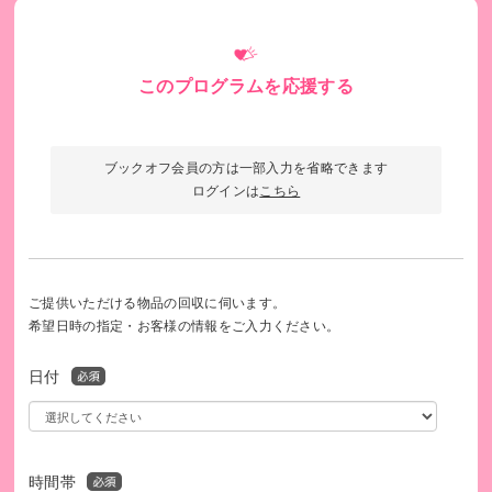
このプログラムを応援する
お米が入っているので頑丈な段ボールで宅配しています
ブックオフ会員の方は一部入力を省略できます
ログインは
こちら
ご提供いただける物品の回収に伺います。
希望日時の指定・お客様の情報をご入力ください。
日付
直接受け取りにいらっしゃる方には、袋代節約のためエコバ
時間帯
ッグを持参してもらいます