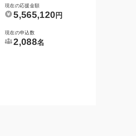
現在の応援金額
5,565,120
円
現在の申込数
2,088
名