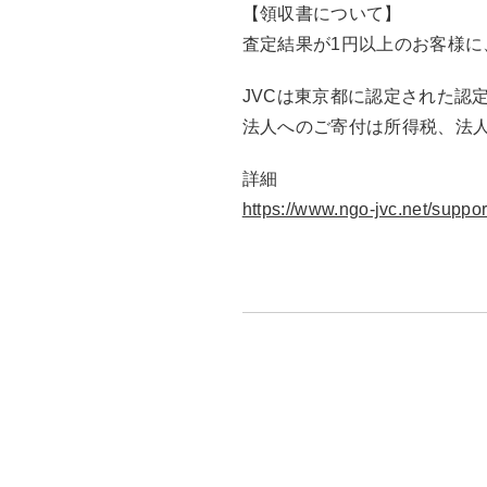
【領収書について】
査定結果が1円以上のお客様に
JVCは東京都に認定された認
法人へのご寄付は所得税、法
詳細
https://www.ngo-jvc.net/suppor