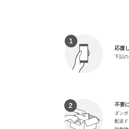
応援
下記の
不要
ダンボ
配送ド