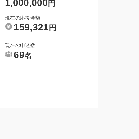
1,000,000
円
現在の応援金額
159,321
円
現在の申込数
69
名