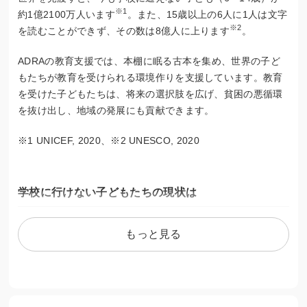
※1
約1億2100万人います
。また、15歳以上の6人に1人は文字
※2
を読むことができず、その数は8億人に上ります
。
ADRAの教育支援では、本棚に眠る古本を集め、世界の子ど
もたちが教育を受けられる環境作りを支援しています。教育
を受けた子どもたちは、将来の選択肢を広げ、貧困の悪循環
を抜け出し、地域の発展にも貢献できます。
※1 UNICEF, 2020、※2 UNESCO, 2020
学校に行けない子どもたちの現状は
世界には教育を受けたことがない大人も多く、子どもを学校
もっと見る
に行かせる価値が知られていないことがあります。
また、学校に校舎がなく環境が整っていないことで、地域の
方から「学校」という場が理解されにくいことや、学校に行