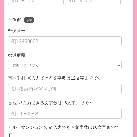
ご住所
郵便番号
都道府県
市区町村 ※入力できる文字数は12文字までです
あなたが読み終えた本が、学校になります
番地 ※入力できる文字数は16文字までです
例えばジンバブエ共和国（以下、ジンバブエ）では、校舎の
建設に日干しレンガを使います。教育啓発活動を通じて、子
どもたちに立派な学校をプレゼントしたいという気持ちで一
ビル・マンション名 ※入力できる文字数は16文字までで
つになった住民の方は、レンガ造りに使う砂や水を、地域か
す