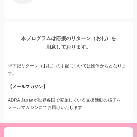
ADRAの取り組み～子どもたちの夢の実現まで～
ADRAでは教育の大切さを伝えるため、保護者や地域の方を
本プログラムは応援のリターン（お礼）を
対象にした家庭訪問や教育啓発イベント、 研修などを開催
用意しております。
し、地域と学校が一緒になって、教育環境や質の改善に取り
組める基盤づくりを進めています。
※下記リターン（お礼）の手配については団体からとなりま
また、学習環境を整えるために、校舎や学校トイレの建設や
す。
修繕をサポートをしたり、制服や学用品、テスト費用などが
支払えない家庭の子どもたちに学資支援を届けたり、一度も
【メールマガジン】
学校に行ったことがない子どもたち向けの特別教室（補習授
業）を開講しています。
ADRA Japanが世界各国で実施している支援活動の様子を、
メールマガジンにてお届けいたします
私たちは、教育を受けられるようになった子どもたちが、知
識だけでなく社会性も身に着け、将来の可能性を広げて夢を
持ち、その実現に向けて努力するようになる姿を、これまで
何人も見てきました。