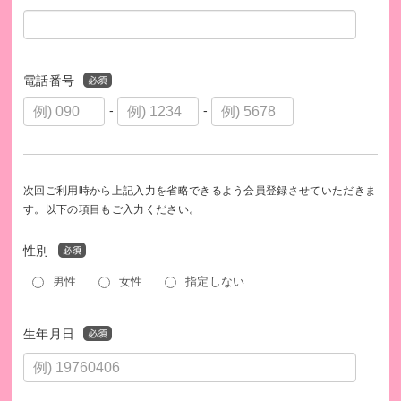
ら集めて持ち寄ります。
皆さまからのご寄付は、そのほかの建築資材の購入や、レン
ガ造りの指導ができる専門家や建築作業員を派遣するために
電話番号
活用します。
-
-
次回ご利用時から上記入力を省略できるよう会員登録させていただきま
す。以下の項目もご入力ください。
性別
男性
女性
指定しない
生年月日