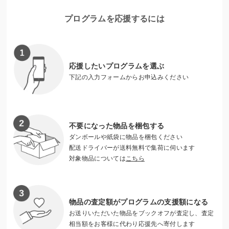
かせたくても経済的に難しい家庭もあり、水汲みや家の手伝
いに追われ、教育を受けるチャンスがないまま大人になって
プログラムを応援するには
しまう子どもたちがまだまだ多いのが現状です。
ですがこの現実は、変えることができます。
応援したいプログラムを選ぶ
下記の入力フォームからお申込みください
不要になった物品を梱包する
ダンボールや紙袋に物品を梱包ください
配送ドライバーが送料無料で集荷に伺います
対象物品については
こちら
物品の査定額がプログラムの支援額になる
川底を掘り、染み出す水を汲む子どもたち。貧困の連鎖から
お送りいただいた物品をブックオフが査定し、査定
抜け出すには教育がカギになる。
相当額をお客様に代わり応援先へ寄付します