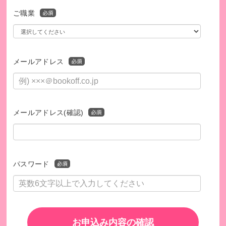
ご職業
メールアドレス
メールアドレス(確認)
安心して学校に通えるようになった子の新しい夢
パスワード
「家族のために看護師に！」
例えばネパールでは、基本的な学費は無料でも、制服や靴、
ペンやノート、進級テストの費用などは家庭の負担となり就
学や進学の妨げになっています。この費用をサポートするこ
お申込み内容の確認