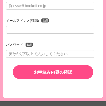
メールアドレス(確認)
温かいご支援をお願いいたします
パスワード
【発行書類について】
1000円以上のご寄付には寄付控除証明を兼ねた領収書を発行
いたします。領収書をご希望の場合は「氏名」「電話番号」
「寄付日」「送付先住所」とともに、認知症予防財団（fpd@
mainichi.co.jp）までご連絡ください。領収書のお届けはブッ
お申込み内容の確認
クオフコーポレーション株式会社からの入金を確認した後に
なるため、最短でも寄付の受付から2カ月程度かかります。領
収書の日付は、当財団へ入金された日で発行するため実際に
寄付された日とは異なります。ご了承ください。
※当財団へのご寄付は寄付控除を受けることができます。