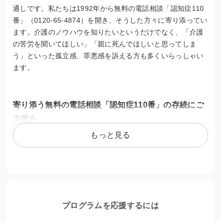
通しです。私たちは1992年から無料の電話相談「認知症110
番」（0120-65-4874）を開き、そうした方々に寄り添ってい
ます。介護のノウハウを知りたいというだけでなく、「介護
の苦労を聞いてほしい」「親に死んでほしいと思ってしま
う」といった孤立感、罪悪感を訴える方も多くいらっしゃい
ます。
寄り添う無料の電話相談「認知症110番」の存続にご
支援を
もっと見る
「認知症110番」はフリーダイヤルです。相談員はお困りの
方の話にじっくり耳を傾けるため、相談時間が90分を超すこ
ともしばしば。その分、通話料がかかります。他にも専門職
の相談員23人への謝礼、相談ブースの使用料、個人情報保護
に配慮したサーバーの維持費など、運営費は年間1300万円程
度になります。このうち、キモチと。で寄せていただける支
プログラムを応援するには
援金は、年100万円程度になる通話料に充てさせていただけ