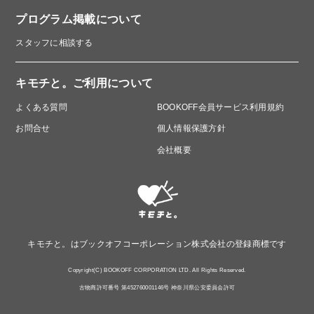
認知症予防財団公式HP
プログラム掲載について
https://www.mainichi.co.jp/ninchishou/
スタッフに相談する
キモチと。ご利用について
よくある質問
BOOKOFF会員サービス利用規約
お問合せ
個人情報保護方針
会社概要
キモチと。はブックオフコーポレーション株式会社の登録商標です
このプログラムは、SDGsの取り組みを促進します。
Copyright(C) BOOKOFF CORPORATION LTD. All Rights Reserved.
古物商許可番号 第452760001146号 神奈川県公安委員会許可