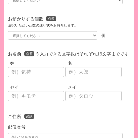
赤字続きの運営が限界にきています
お預かりする個数
年間1300万円程度かかる電話相談事業ですが、当財団の年間
選択いただいた数の送り状をお持ちします。
収益は2000万円程度です。家賃と印刷、発送代、シンポジウ
ム開催で全て消えてしまい、年間の赤字は500万円前後に達
個
します。資産の切り売りでなんとか乗り切ってきたのです
が、これ以上赤字が続くと「認知症110番」を閉じざるを得
お名前
※入力できる文字数はそれぞれ19文字までです
ません。「人生100年時代」、今後一層必要とされる事業を
姓
名
止めるのは無念でならず、どうか温かいご支援をよろしくお
願いいたします。
セイ
メイ
ご住所
郵便番号