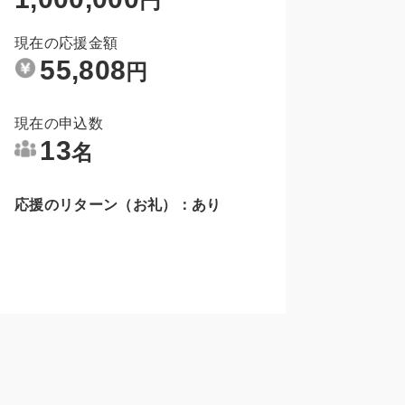
円
現在の応援金額
55,808
円
現在の申込数
13
名
応援のリターン（お礼）：あり