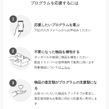
本（例）絵本、コミック、参考書等の市販された本（週刊誌
プログラムを応援するには
や雑誌等は不可）
皆さまからいただいた寄付金をもとに食品を購入し、「港区
子ども食堂ネットワーク」に加盟している子ども食堂やフー
応援したいプログラムを選ぶ
ドパントリーに寄付します。
下記の入力フォームからお申込みください
不要になった物品を梱包する
ダンボールや紙袋に物品を梱包ください
配送ドライバーが送料無料で集荷に伺います
対象物品については
こちら
物品の査定額がプログラムの支援額にな
る
お送りいただいた物品をブックオフが査定し、
査定相当額をお客様に代わり応援先へ寄付しま
す
本箱の一例（設置場所は連絡会のウェブページを参照）