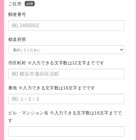
ご住所
回収ボックスの設置場所については、以下の港区社会福祉法
人連絡会HPよりご確認ください。
郵便番号
港区社会福祉法人連絡会
https://minato-cosw.net/service/houjin-renrakukai/
都道府県
市区町村 ※入力できる文字数は12文字までです
番地 ※入力できる文字数は16文字までです
ビル・マンション名 ※入力できる文字数は16文字までで
す