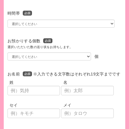
時間帯
お預かりする個数
選択いただいた数の送り状をお持ちします。
ご支援の流れ
個
連絡会の参加法人が本の回収に協力します！
お名前
※入力できる文字数はそれぞれ19文字までです
姓
名
港区社会福祉法人連絡会には、港区内に本部又は事業所を置
き、港区を含む区域で事業を行う社会福祉法人が27法人参加
しています（2026年4月1日現在）。
セイ
メイ
その一部の法人の事業所に、本を回収するための回収ボック
スを設置しておりますので、最寄りの事業所に本をご投函い
ただけますと幸いです。