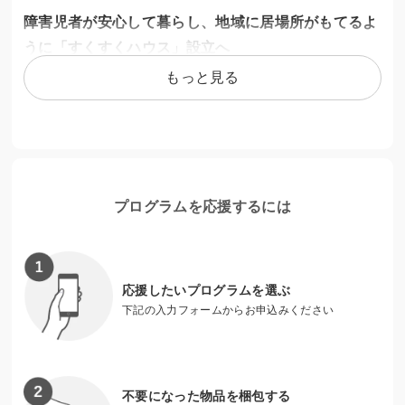
障害児者が安心して暮らし、地域に居場所がもてるよ
うに「すくすくハウス」設立へ
もっと見る
「すくすくハウス」は、医療的ケアを必要とする障害児者と
その家族の暮らしを支える安心（泊まれる、働ける、相談で
きる）がつまった施設です。また、医療的ケア児へのサポー
トだけでなく、地域の方も利用できるカフェやシェア畑を併
設した地域に開かれた場所にもなります。
プログラムを応援するには
地域の方々と医療的ケア児が「すくすくハウス」を通して自
然と交流することで、医療的ケアを必要としても重い障害が
あっても、安心して育ち暮らせる未来を創っていきたいと思
います。ご支援よろしくお願いします！
応援したいプログラムを選ぶ
下記の入力フォームからお申込みください
すくすくハウス設立プロジェクト
https://sukusukuhouse.net/
不要になった物品を梱包する