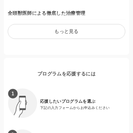
全頭獣医師による徹底した治療管理
愛護センターやブリーダー崩壊からの疾患のある犬猫の保護
もっと見る
を積極的に行い、全頭獣医師と看護師による治療管理を徹底
することで安心して里親さんが犬猫を迎え、譲渡後も気軽に
相談出来るような体制を整えています。2022年7月までの犬
猫の譲渡頭数は635頭を超え、3年後までに1000頭の飼い主
のいない犬猫を里親さんの元に繋げペット飼育の素晴らしさ
を伝えていくことが目標です。
プログラムを応援するには
応援したいプログラムを選ぶ
下記の入力フォームからお申込みください