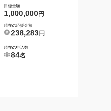
目標金額
1,000,000
円
現在の応援金額
238,283
円
現在の申込数
84
名