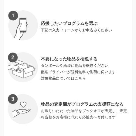
う、クラブ一同努めてまいります。
詳しくはSC相模原ホームページをご覧ください。
https://www.scsagamihara.com/club/jimotoai
応援したいプログラムを選ぶ
下記の入力フォームからお申込みください
不要になった物品を梱包する
ダンボールや紙袋に物品を梱包ください
配送ドライバーが送料無料で集荷に伺います
対象物品については
こちら
物品の査定額がプログラムの支援額になる
お送りいただいた物品をブックオフが査定し、査定
相当額をお客様に代わり応援先へ寄付します