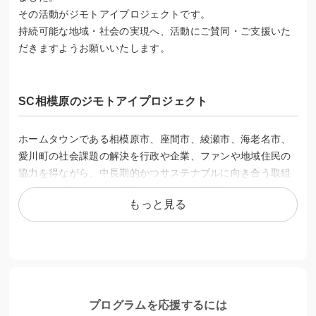
その活動がジモトアイプロジェクトです。
持続可能な地域・社会の実現へ、活動にご賛同・ご支援いた
だきますようお願いいたします。
SC相模原のジモトアイプロジェクト
ホームタウンである相模原市、座間市、綾瀬市、海老名市、
愛川町の社会課題の解決を行政や企業、ファンや地域住民の
協力を得ながら、中長期的かつサステナブルに向き合う取組
みとして「ジモトアイプロジェクト」を始動させました。
もっと見る
プロジェクト名には「愛（思いやり・シビックプライ
ド）」、「会・合（出会い・協力）」、「eye（多様な観
点）」の3つの意味の「アイ」に込め、地元のアイが紡がれる
源泉となり、「地元の未来に必要なものをつくる」活動を目
指していく、という意味が込められてます。 地域社会の課題
プログラムを応援するには
解決につながり、ホームタウンの魅力がさらに大きくなるよ