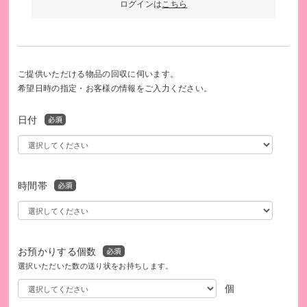
護と組み合わせ、保育園のお迎えから入浴までをお手伝いし
ログインは
こちら
てもらいました。一人で頑張らなくてもいいんだ、と感じら
れたことが何よりも嬉しく、心が軽くなりました。
「慣れたおうちで、慣れた看護師とヘルパーと一緒に過ごす
ご提供いただける物品の回収に伺います。
のは安心です」
希望日時の指定・お客様の情報をご入力ください。
訪問看護などで使わせていただきました。カフェで一息した
り、映画やショッピングなど、久しぶりにひとり時間を過ご
日付
せてリフレッシュできました。
このような頑張っているお母さんたちが、ほっとできる時間
を過ごせるように、私たちは引き続きサポート継続をしてい
時間帯
きます。応援をよろしくお願いします！
特定非営利活動法人えがおさんさんHP
お預かりする個数
https://egaosunsun.com/
選択いただいた数の送り状をお持ちします。
個