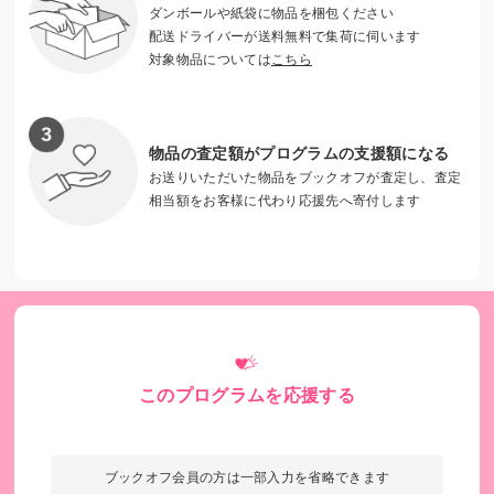
ダンボールや紙袋に物品を梱包ください
外出先探し中
配送ドライバーが送料無料で集荷に伺います
対象物品については
こちら
重い障がいのある子どもを育てるお母さんのサポート
をしたい！
物品の査定額がプログラムの支援額になる
お送りいただいた物品をブックオフが査定し、査定
集まった資金で、医療的ケア児の学校への付き添い・送迎を
相当額をお客様に代わり応援先へ寄付します
はじめ外出支援を行っていきます。
「数ヶ月ぶりに学校近くのスーパーに行きました」
人工呼吸器使用となり、学校で先の見えない付き添いが続く
中、付き添いをしばらく代わっていただくことで、数ヶ月ぶ
りに学校近くのスーパーに行ったり、保護者室で他のママと
おしゃべりをしたり、ほっとする時間を過ごすことができま
このプログラムを応援する
した。
「心が軽くなりました」
保育園から自宅への移動に使わせていただきました。訪問看
ブックオフ会員の方は一部入力を省略できます