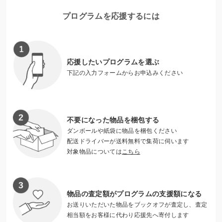
全国各地で、海との多様なつながりを生かした取り組みを実
プログラムを応援するには
施することで、私たちを支えてくれる海の現状を伝え、豊か
な海を未来へつないでいくためのアクションの輪を日本全国
に広げていきます。
応援したいプログラムを選ぶ
下記の入力フォームからお申込みください
不要になった物品を梱包する
ダンボールや紙袋に物品を梱包ください
配送ドライバーが送料無料で集荷に伺います
対象物品については
こちら
物品の査定額がプログラムの支援額になる
海洋環境に関する啓発イベントの様子
お送りいただいた物品をブックオフが査定し、査定
相当額をお客様に代わり応援先へ寄付します