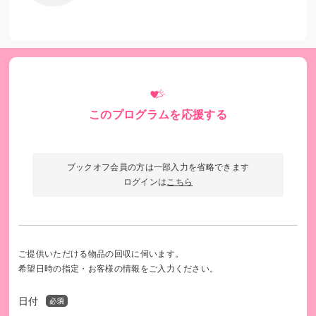
【発行書類について】
本支援は、申込者様の所有する物品をブックオフコーポレー
ション株式会社へ贈与いただき、その買取金額相当が日本財
団へ寄付される仕組みです。
そのため、日本財団からの受領証の発行および表彰の対象と
はなりませんので、あらかじめご了承ください。
日本財団を継続的にご支援いただける場合は、寄付申込みフ
このプログラムを応援する
ォーム（
日本財団公式HP
）よりお手続きをお願いいたしま
す。
事業内容や決算等の詳細につきましては、
日本財団公式HP
を
ブックオフ会員の方は一部入力を省略できます
ご覧ください。
ログインは
こちら
※お預かりした個人情報は、ブックオフコーポレーション株
式会社および日本財団で共同利用し、適切に管理いたしま
す。
ご提供いただける物品の回収に伺います。
希望日時の指定・お客様の情報をご入力ください。
日付