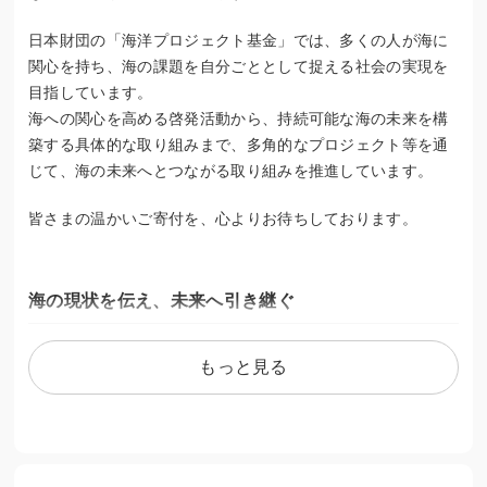
日本財団の「海洋プロジェクト基金」では、多くの人が海に
関心を持ち、海の課題を自分ごととして捉える社会の実現を
目指しています。
海への関心を高める啓発活動から、持続可能な海の未来を構
築する具体的な取り組みまで、多角的なプロジェクト等を通
じて、海の未来へとつながる取り組みを推進しています。
皆さまの温かいご寄付を、心よりお待ちしております。
海の現状を伝え、未来へ引き継ぐ
現在、海を取り巻く状況は深刻化しています。例えば、海洋
もっと見る
プラスチック問題や資源の乱獲、生態系の崩壊などが、世界
的な問題となっています。
さらに、日本国内では若年層を中心に、“海離れ”が進んでい
ます。