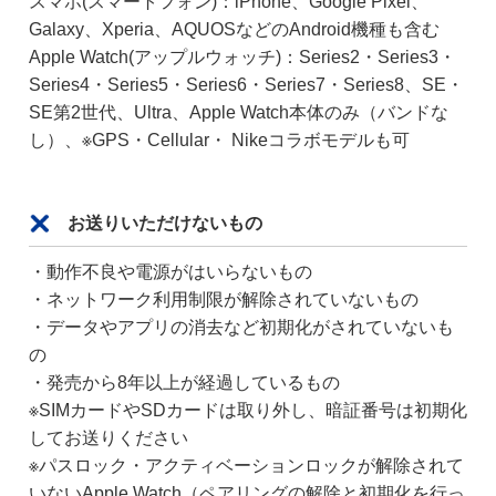
スマホ(スマートフォン)：iPhone、Google Pixel、
Galaxy、Xperia、AQUOSなどのAndroid機種も含む
Apple Watch(アップルウォッチ)：Series2・Series3・
Series4・Series5・Series6・Series7・Series8、SE・
SE第2世代、Ultra、Apple Watch本体のみ（バンドな
し）、※GPS・Cellular・ Nikeコラボモデルも可
お送りいただけないもの
・動作不良や電源がはいらないもの
・ネットワーク利用制限が解除されていないもの
・データやアプリの消去など初期化がされていないも
の
・発売から8年以上が経過しているもの
※SIMカードやSDカードは取り外し、暗証番号は初期化
してお送りください
※パスロック・アクティベーションロックが解除されて
いないApple Watch（ペアリングの解除と初期化を行っ