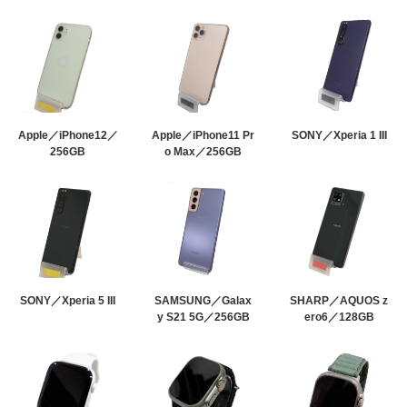
Apple／iPhone12／
Apple／iPhone11 Pr
SONY／Xperia 1 III
256GB
o Max／256GB
SONY／Xperia 5 III
SAMSUNG／Galax
SHARP／AQUOS z
y S21 5G／256GB
ero6／128GB