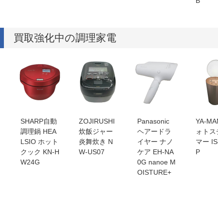
B
買取強化中の調理家電
SHARP自動
ZOJIRUSHI
Panasonic
YA-MA
調理鍋 HEA
炊飯ジャー
ヘアードラ
ォトス
LSIO ホット
炎舞炊き N
イヤー ナノ
マー IS
クック KN-H
W-US07
ケア EH-NA
P
W24G
0G nanoe M
OISTURE+