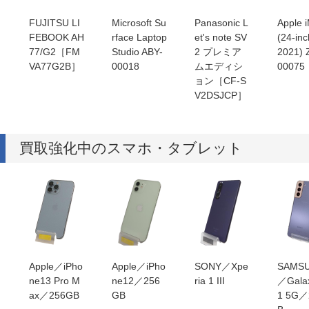
FUJITSU LI
Microsoft Su
Panasonic L
Apple 
FEBOOK AH
rface Laptop
et's note SV
(24-in
77/G2［FM
Studio ABY-
2 プレミア
2021)
VA77G2B］
00018
ムエディシ
00075
ョン［CF-S
V2DSJCP］
買取強化中のスマホ・タブレット
Apple／iPho
Apple／iPho
SONY／Xpe
SAMS
ne13 Pro M
ne12／256
ria 1 III
／Gala
ax／256GB
GB
1 5G／