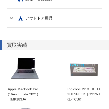
アウトドア用品
買取実績
Apple MacBook Pro
Logicool G913 TKL LI
(16-inch Late 2021)
GHTSPEED［G913-T
［MK183JA］
KL-TCBK］