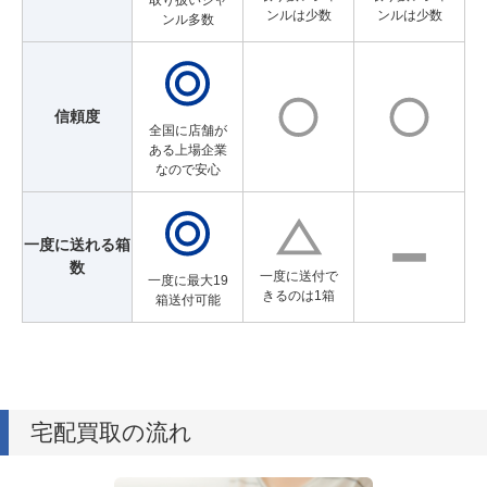
ンルは少数
ンルは少数
ンル多数
信頼度
全国に店舗が
ある上場企業
なので安心
一度に送れる箱
数
一度に送付で
一度に最大19
きるのは1箱
箱送付可能
宅配買取の流れ