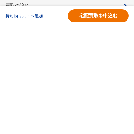
買取の流れ
宅配買取を申込む
持ち物リストへ追加
買取価格検索
キモチと。
お問合せ
BOOKOFF会員サービス利用規約
利用規約
宅配買取サービス買取規約
個人情報保護方針
ソーシャルメディアポリシー
ブックオフ公式サイト
カスタマーハラスメントに対する基本方針
ブックオフコーポレーション株式会社
古物商許可番号 第452760001146号 神奈川県公安委員会許可
Copyright(C)BOOKOFF CORPORATION LTD.